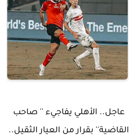
عاجل.. الأهلي يفاجيء '' صاحب
القاضية'' بقرار من العيار الثقيل..