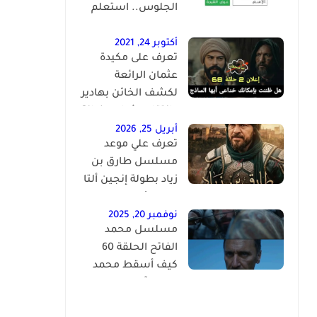
الجلوس.. استعلم
فور اعتماد النتيجة
رسميًا
أكتوبر 24, 2021
تعرف على مكيدة
عثمان الرائعة
لكشف الخائن بهادير
وإنتقام عثمان وخيانة
كوسيس المؤسس
أبريل 25, 2026
تعرف علي موعد
عثمان الحلقة 68
مسلسل طارق بن
زياد بطولة إنجين ألتا
نفتح الأندلس
نوفمبر 20, 2025
مسلسل محمد
الفاتح الحلقة 60
كيف أسقط محمد
الفاتح آخر حصون
البيزنطيين عبر أخطر