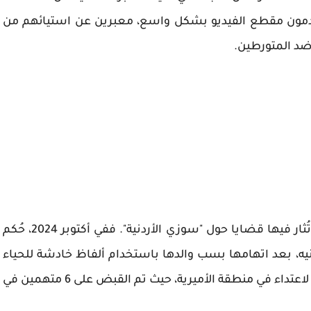
خدمون مقطع الفيديو بشكل واسع، معبرين عن استيائهم من
 ضد المتورطين.
تجدر الإشارة إلى أن هذه ليست المرة الأولى التي تُثار فيها قضايا حول "سوزي الأردنية". ففي أكتوبر 2024، حُكم
بس لمدة عامين وتغريمها 300 ألف جنيه، بعد اتهامها بسب والدها باستخدام ألفاظ خادشة للحياء
العام عبر بث مباشر. وفي ديسمبر 2024، تعرضت لاعتداء في منطقة الأميرية، حيث تم القبض على 6 متهمين في