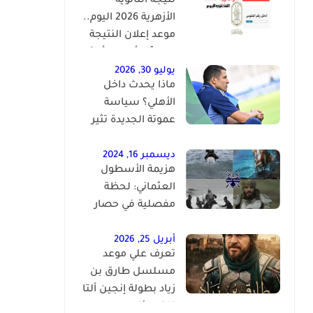
نتيجة الثانوية
الأزهرية 2026 اليوم..
موعد إعلان النتيجة
رسميًا وأسماء أوائل
الجمهورية
يوليو 30, 2026
ماذا يحدث داخل
الأهلي؟ سياسة
عموتة الجديدة تثير
الجدل بعد سباعية
لافيينا
ديسمبر 16, 2024
هزيمة الأسطول
العثماني: لحظة
مفصلية في حصار
القسطنطينية
أبريل 25, 2026
تعرف علي موعد
مسلسل طارق بن
زياد بطولة إنجين ألتا
نفتح الأندلس