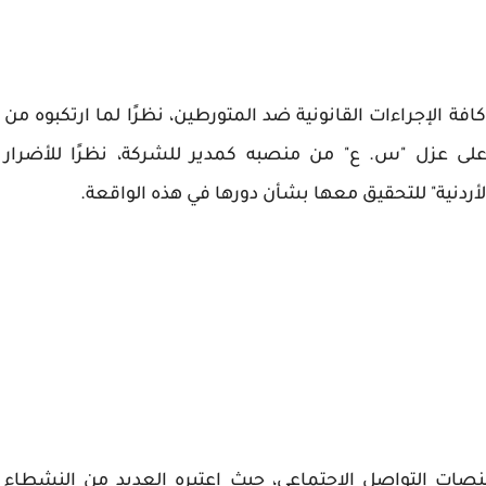
افة الإجراءات القانونية ضد المتورطين، نظرًا لما ارتكبوه من
 على عزل "س. ع" من منصبه كمدير للشركة، نظرًا للأضرار
أردنية" للتحقيق معها بشأن دورها في هذه الواقعة.
 منصات التواصل الاجتماعي، حيث اعتبره العديد من النشطاء