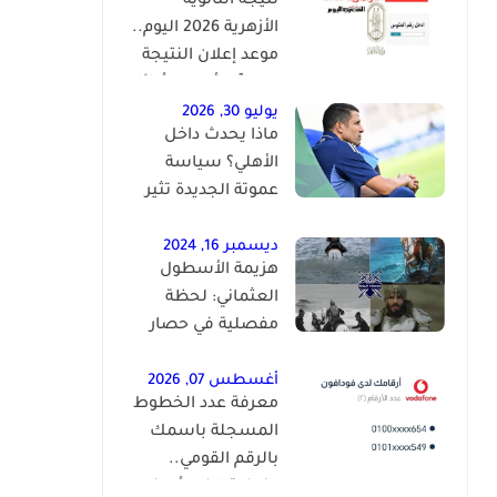
نتيجة الثانوية
الأزهرية 2026 اليوم..
موعد إعلان النتيجة
رسميًا وأسماء أوائل
الجمهورية
يوليو 30, 2026
ماذا يحدث داخل
الأهلي؟ سياسة
عموتة الجديدة تثير
الجدل بعد سباعية
لافيينا
ديسمبر 16, 2024
هزيمة الأسطول
العثماني: لحظة
مفصلية في حصار
القسطنطينية
أغسطس 07, 2026
معرفة عدد الخطوط
المسجلة باسمك
بالرقم القومي..
وكيفية إلغاء أي خط