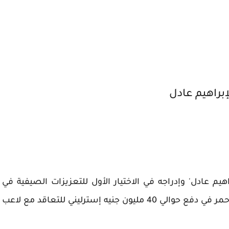
يم عادل' وإدراجه في الاختيار الأول للتعزيزات الصيفية في
الميركاتو الحالي ولهذا السبب لن يمانع النادي الأحمر في دفع حوالي 40 مليون جنيه إسترليني للتعاقد مع لاعب