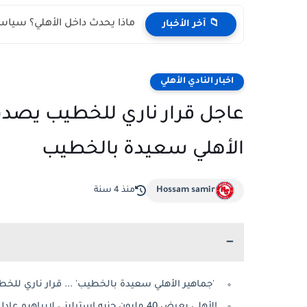
ماذا يحدث داخل الأهلي؟ سياسة 
📁 آخر الأخبار
اخبار النادي الأهلي
عاجل قرار ناري للخطيب يصدم
الأهلي سعيدة بالخطيب
Hossam samir
منذ 4 سنة
'جماهير الأهلي سعيدة بالخطيب' ... قرار ناري لل
الأهلي يعرض 40 مليون جنيه إسترليني لإبراهيم عادل