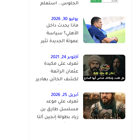
الجلوس.. استعلم
فور اعتماد النتيجة
رسميًا
يوليو 30, 2026
ماذا يحدث داخل
الأهلي؟ سياسة
عموتة الجديدة تثير
الجدل بعد سباعية
لافيينا
أكتوبر 24, 2021
تعرف على مكيدة
عثمان الرائعة
لكشف الخائن بهادير
وإنتقام عثمان وخيانة
كوسيس المؤسس
أبريل 25, 2026
تعرف علي موعد
عثمان الحلقة 68
مسلسل طارق بن
زياد بطولة إنجين ألتا
نفتح الأندلس