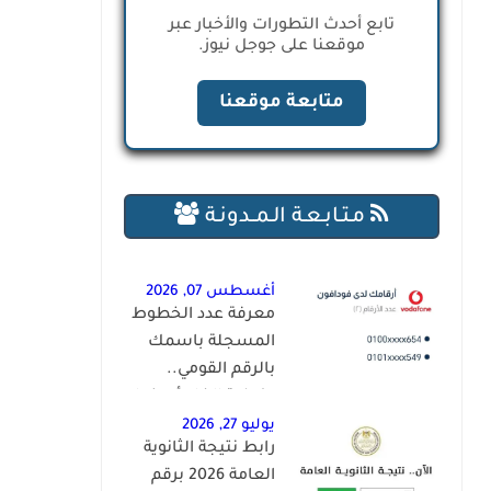
تابع أحدث التطورات والأخبار عبر
موقعنا على جوجل نيوز.
متابعة موقعنا
مـتـابـعـة الـمــدونـة
أغسطس 07, 2026
معرفة عدد الخطوط
المسجلة باسمك
بالرقم القومي..
وكيفية إلغاء أي خط
غير تابع لك
يوليو 27, 2026
رابط نتيجة الثانوية
العامة 2026 برقم