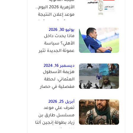
نتيجة الثانوية
الأزهرية 2026 اليوم..
موعد إعلان النتيجة
رسميًا وأسماء أوائل
الجمهورية
يوليو 30, 2026
ماذا يحدث داخل
الأهلي؟ سياسة
عموتة الجديدة تثير
الجدل بعد سباعية
لافيينا
ديسمبر 16, 2024
هزيمة الأسطول
العثماني: لحظة
مفصلية في حصار
القسطنطينية
أبريل 25, 2026
تعرف علي موعد
مسلسل طارق بن
زياد بطولة إنجين ألتا
نفتح الأندلس