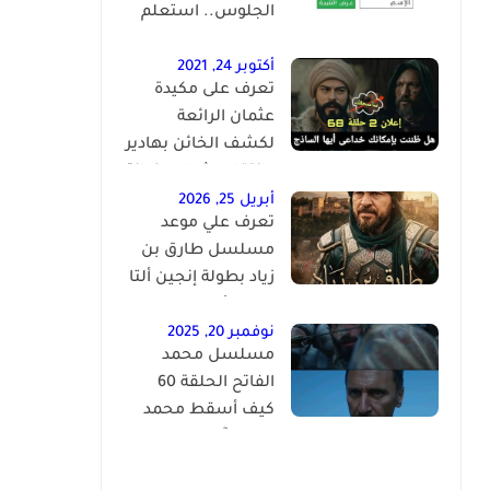
الجلوس.. استعلم
فور اعتماد النتيجة
رسميًا
أكتوبر 24, 2021
تعرف على مكيدة
عثمان الرائعة
لكشف الخائن بهادير
وإنتقام عثمان وخيانة
كوسيس المؤسس
أبريل 25, 2026
تعرف علي موعد
عثمان الحلقة 68
مسلسل طارق بن
زياد بطولة إنجين ألتا
نفتح الأندلس
نوفمبر 20, 2025
مسلسل محمد
الفاتح الحلقة 60
كيف أسقط محمد
الفاتح آخر حصون
البيزنطيين عبر أخطر