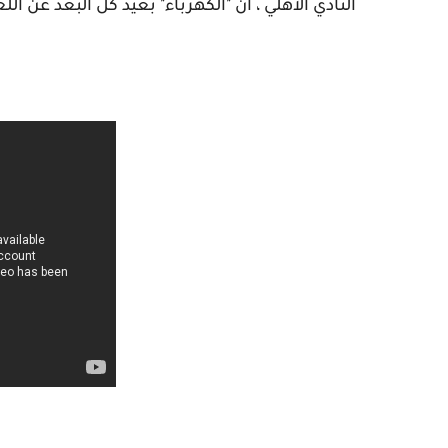
النادي الأهلي ، أن "الكهرباء" بعيد كل البعد عن ال