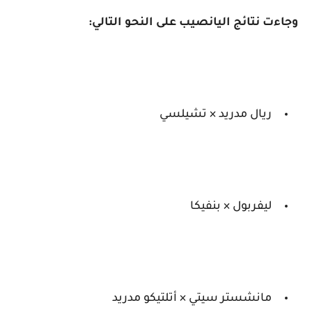
وجاءت نتائج اليانصيب على النحو التالي:
ريال مدريد × تشيلسي
ليفربول × بنفيكا
مانشستر سيتي × أتلتيكو مدريد